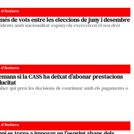
c d'Andorra
és de vots entre les eleccions de juny i desembre
sidents amb nacionalitat espanyola exerceixen el seu dret
c d'Andorra
emana si la CASS ha deixat d’abonar prestacions
ucitat
 saber qui pren les decisions de continuar amb els pagaments o
c d'Andorra
i es torna a imposar en l’esprint abans dels