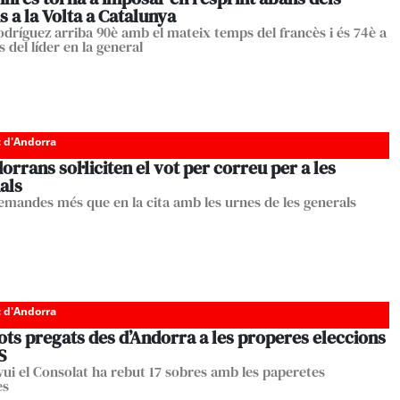
s a la Volta a Catalunya
odríguez arriba 90è amb el mateix temps del francès i és 74è a
 del líder en la general
c d'Andorra
orrans sol·liciten el vot per correu per a les
als
emandes més que en la cita amb les urnes de les generals
c d'Andorra
ots pregats des d’Andorra a les properes eleccions
S
avui el Consolat ha rebut 17 sobres amb les paperetes
es