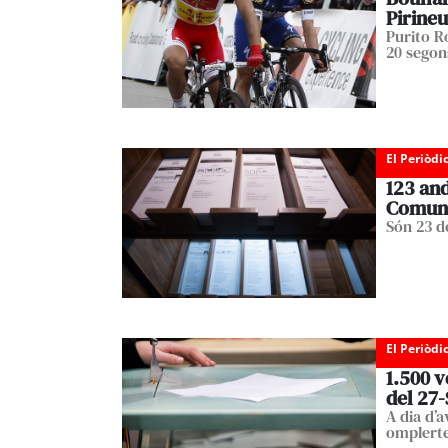
Pirineu
Purito R
20 segons
El Periòdi
123 and
Comun
Són 23 d
El Periòdi
1.500 v
del 27-
A dia d’
omplert