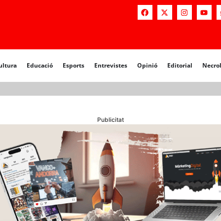
a
Educació
Esports
Entrevistes
Opinió
Editorial
Necrològiq
ultura
Educació
Esports
Entrevistes
Opinió
Editorial
Necro
Publicitat