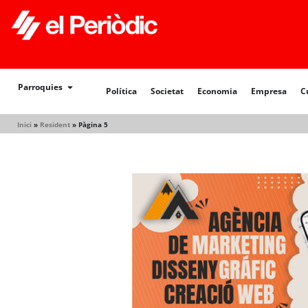
Política
Societat
Economia
Empresa
Cultur
Parroquies
Política
Societat
Economia
Empresa
C
Inici
»
Resident
»
Pàgina 5