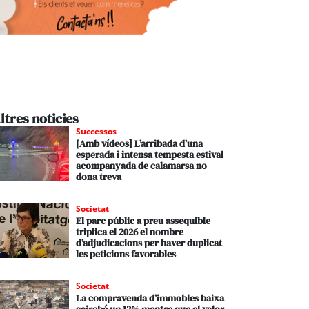
ltres noticies
Successos
[Amb vídeos] L’arribada d’una
esperada i intensa tempesta estival
acompanyada de calamarsa no
dona treva
Societat
El parc públic a preu assequible
triplica el 2026 el nombre
d’adjudicacions per haver duplicat
les peticions favorables
Societat
La compravenda d’immobles baixa