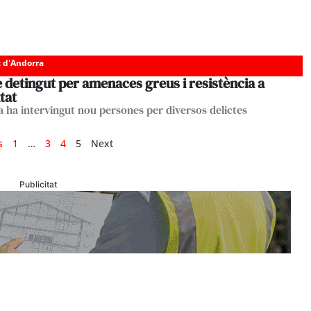
c d'Andorra
 detingut per amenaces greus i resistència a
itat
ia ha intervingut nou persones per diversos delictes
s
1
…
3
4
5
Next
Publicitat