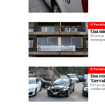
El Periòdi
Una mic
El retrat
monopare
El Periòdi
Dos res
‘Gervai
El Cos d
confiscat