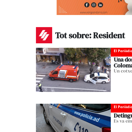
Tot sobre: Resident
El Periòdi
Una don
Colom
Un cotxe
El Periòdi
Deting
Es va em