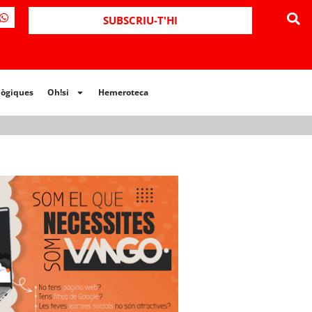
ues
Oh!si
Hemeroteca
SUBSCRIU-T'HI
lògiques
Oh!si
Hemeroteca