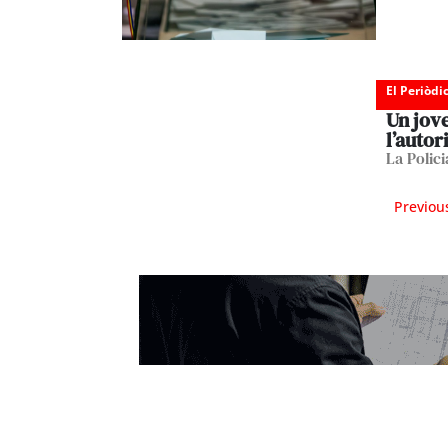
El Periòdi
Un jove
l’autor
La Polic
Previou