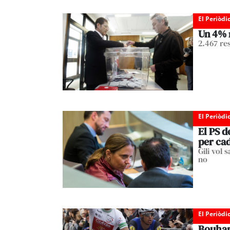
El Periòdi
Un 4% m
2.467 re
El Periòdi
El PS d
per cad
Gili vol
no
El Periòdi
Bouhann