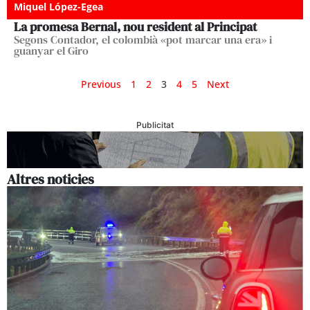
Miquel López-Egea
La promesa Bernal, nou resident al Principat
Segons Contador, el colombià «pot marcar una era» i
guanyar el Giro
Previous
1
2
3
4
5
Next
Publicitat
Altres noticies