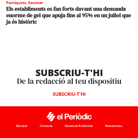
Parròquies
,
Societat
Els establiments es fan forts davant una demanda
enorme de gel que apuja fins al 95% en un juliol que
ja és històric
SUBSCRIU-T'HI
De la redacció al teu dispositiu
SUBSCRIU-T'HI
Qui som
Contacte
Serveis de Publicitat
Hemeroteca