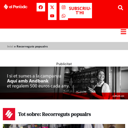
SUBSCRIU-
T'HI
Inici
»
Recorreguts popualrs
Publicitat
Tot sobre: Recorreguts popualrs