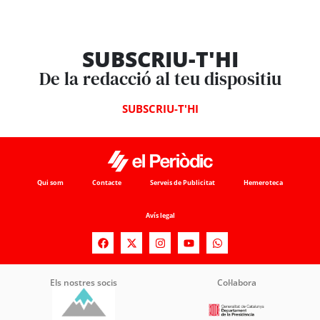
SUBSCRIU-T'HI
De la redacció al teu dispositiu
SUBSCRIU-T'HI
Qui som
Contacte
Serveis de Publicitat
Hemeroteca
Avís legal
Els nostres socis
Col·labora