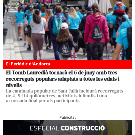
El Periòdic d'Andorra
El Tomb Lauredià tornarà el 6 de juny amb tres
recorreguts populars adaptats a totes les edats i
nivells
La caminada popular de Sant Julià inclourà recorreguts
de 4, 9 i 14 quilòmetres, activitats infantils i una
arrossada final per als participants
Publicitat