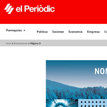
Política
Societat
Economia
Empresa
Cultur
Parroquies
Política
Societat
Economia
Empresa
C
Inici
»
Reclamacio
»
Pàgina 3