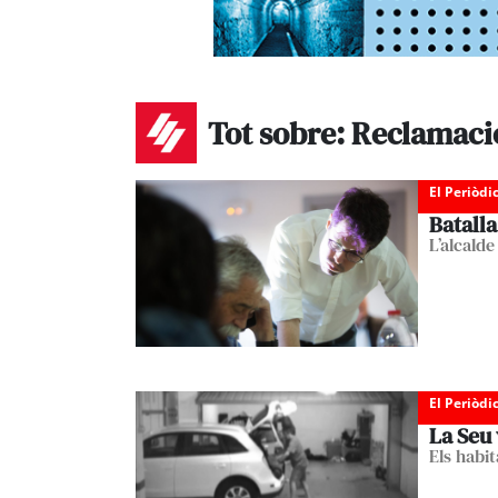
Tot sobre: Reclamaci
El Periòdi
Batalla
L’alcalde
El Periòdi
La Seu 
Els habi