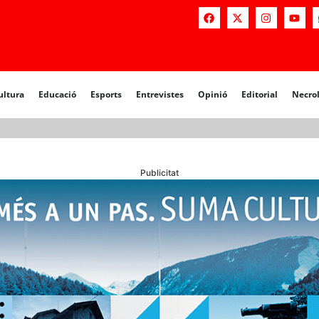
a
Educació
Esports
Entrevistes
Opinió
Editorial
Necrològiq
ultura
Educació
Esports
Entrevistes
Opinió
Editorial
Necro
Publicitat