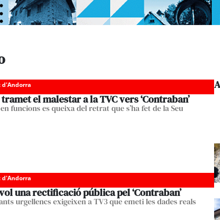
o
A
c d'Andorra
 tramet el malestar a la TVC vers ‘Contraban’
 en funcions es queixa del retrat que s’ha fet de la Seu
c d'Andorra
vol una rectificació pública pel ‘Contraban’
tants urgellencs exigeixen a TV3 que emeti les dades reals