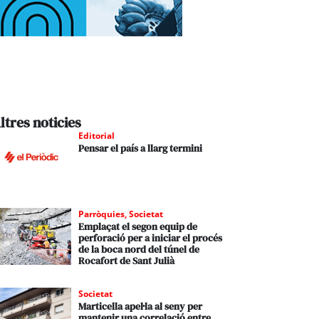
ltres noticies
Editorial
Pensar el país a llarg termini
Parròquies
,
Societat
Emplaçat el segon equip de
perforació per a iniciar el procés
de la boca nord del túnel de
Rocafort de Sant Julià
Societat
Marticella apel·la al seny per
mantenir una correlació entre