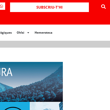
ues
Oh!si
Hemeroteca
SUBSCRIU-T'HI
lògiques
Oh!si
Hemeroteca