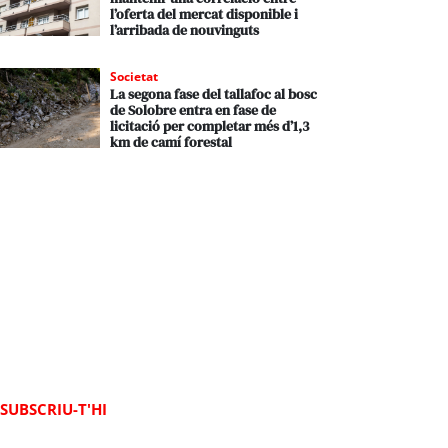
l’oferta del mercat disponible i
l’arribada de nouvinguts
Societat
La segona fase del tallafoc al bosc
de Solobre entra en fase de
licitació per completar més d’1,3
km de camí forestal
SUBSCRIU-T'HI