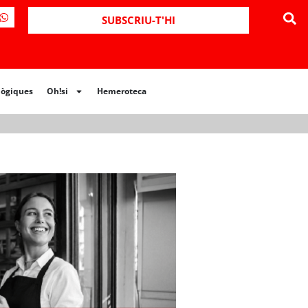
ues
Oh!si
Hemeroteca
SUBSCRIU-T'HI
lògiques
Oh!si
Hemeroteca