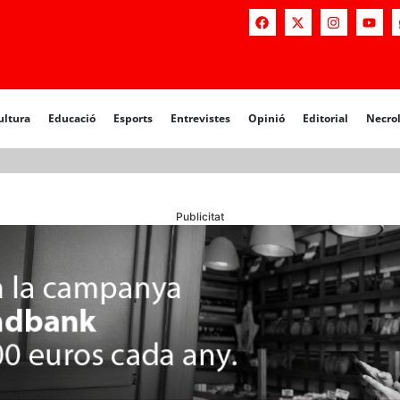
a
Educació
Esports
Entrevistes
Opinió
Editorial
Necrològiq
ultura
Educació
Esports
Entrevistes
Opinió
Editorial
Necro
Publicitat