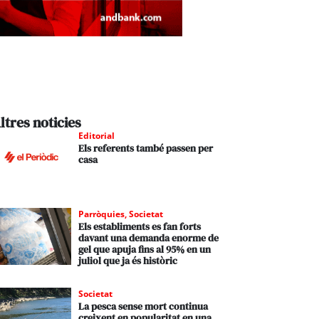
ltres noticies
Editorial
Els referents també passen per
casa
Parròquies
,
Societat
Els establiments es fan forts
davant una demanda enorme de
gel que apuja fins al 95% en un
juliol que ja és històric
Societat
La pesca sense mort continua
creixent en popularitat en una