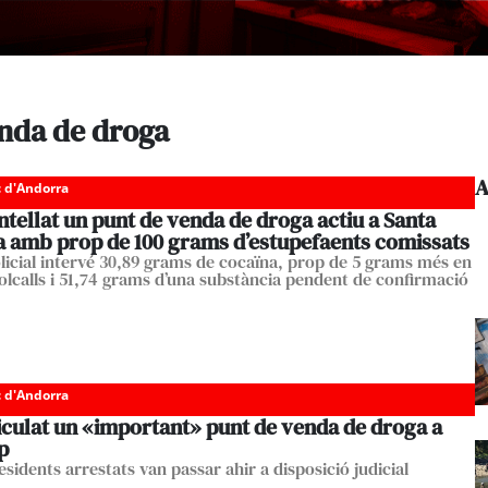
enda de droga
A
c d'Andorra
tellat un punt de venda de droga actiu a Santa
 amb prop de 100 grams d’estupefaents comissats
olicial intervé 30,89 grams de cocaïna, prop de 5 grams més en
lcalls i 51,74 grams d’una substància pendent de confirmació
c d'Andorra
iculat un «important» punt de venda de droga a
p
esidents arrestats van passar ahir a disposició judicial