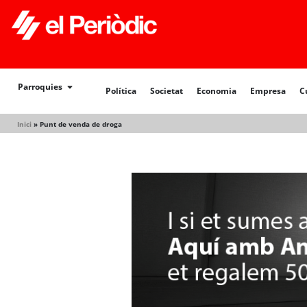
Política
Societat
Economia
Empresa
Cultur
Parroquies
Política
Societat
Economia
Empresa
C
Inici
»
Punt de venda de droga