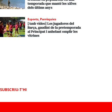
temporada que manté les xifres
dels últims anys
Esports
,
Parròquies
[Amb vídeo] Les jugadores del
Barça, gaudint de la pretemporada
al Principat i anhelant omplir les
vitrines
SUBSCRIU-T'HI