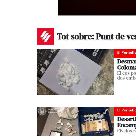
Tot sobre: Punt de v
El Periòdi
Desman
Coloma
El cos p
dos embo
El Periòdi
Desart
Encam
Els dos r