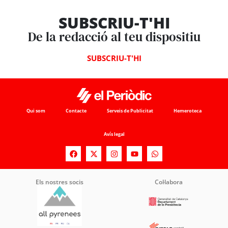
SUBSCRIU-T'HI
De la redacció al teu dispositiu
SUBSCRIU-T'HI
Qui som
Contacte
Serveis de Publicitat
Hemeroteca
Avís legal
Els nostres socis
Col·labora