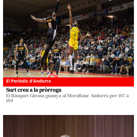
El Periòdic d'Andorra
Surt creu a la pròrroga
El Bàsquet Girona guanya al MoraBanc Andorra per 107 a
104