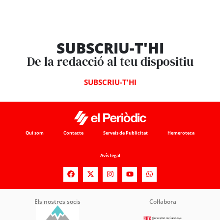
SUBSCRIU-T'HI
De la redacció al teu dispositiu
SUBSCRIU-T'HI
Qui som
Contacte
Serveis de Publicitat
Hemeroteca
Avís legal
Els nostres socis
Col·labora