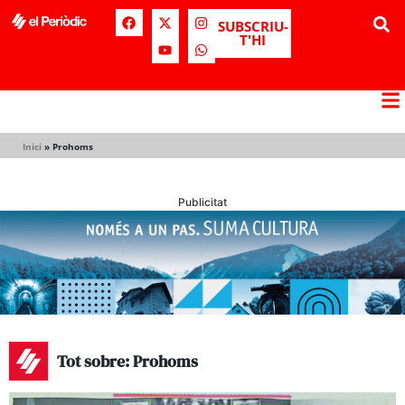
SUBSCRIU-
T'HI
Inici
»
Prohoms
Publicitat
Tot sobre: Prohoms