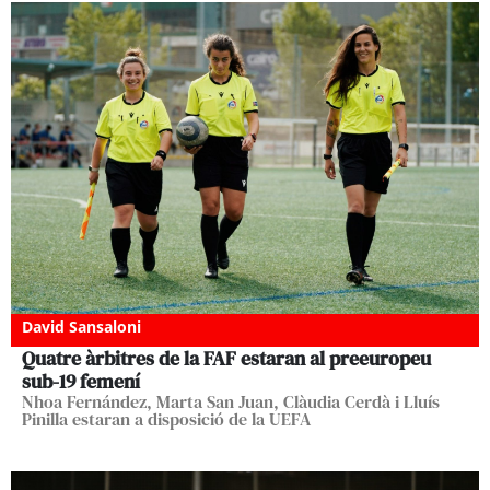
David Sansaloni
Quatre àrbitres de la FAF estaran al preeuropeu
sub-19 femení
Nhoa Fernández, Marta San Juan, Clàudia Cerdà i Lluís
Pinilla estaran a disposició de la UEFA