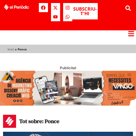
SUBSCRIU-
T'HI
Inici
»
Ponce
Publicitat
Tot sobre: Ponce