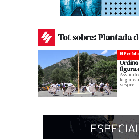
Tot sobre: Plantada d
El Periòdi
Ordino 
figura 
Assumirà
la gimca
vespre