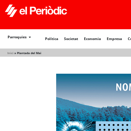
Política
Societat
Economia
Empresa
Cultur
Parroquies
Política
Societat
Economia
Empresa
C
Inici
»
Plantada del Mai