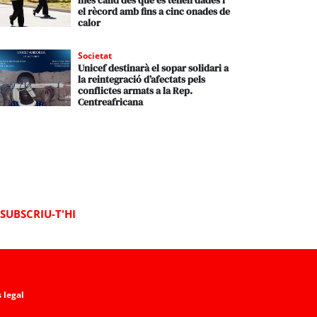
més càlid des que es tenen dades i
el rècord amb fins a cinc onades de
calor
Societat
Unicef destinarà el sopar solidari a
la reintegració d’afectats pels
conflictes armats a la Rep.
Centreafricana
SUBSCRIU-T'HI
 legal