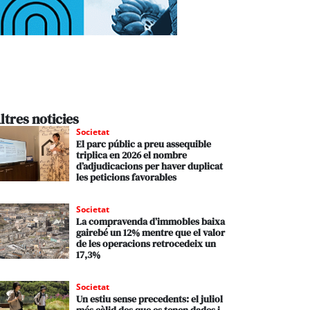
ltres noticies
Societat
El parc públic a preu assequible
triplica en 2026 el nombre
d’adjudicacions per haver duplicat
les peticions favorables
Societat
La compravenda d’immobles baixa
gairebé un 12% mentre que el valor
de les operacions retrocedeix un
17,3%
Societat
Un estiu sense precedents: el juliol