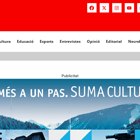
a
Educació
Esports
Entrevistes
Opinió
Editorial
Necrològiq
ultura
Educació
Esports
Entrevistes
Opinió
Editorial
Necro
Publicitat