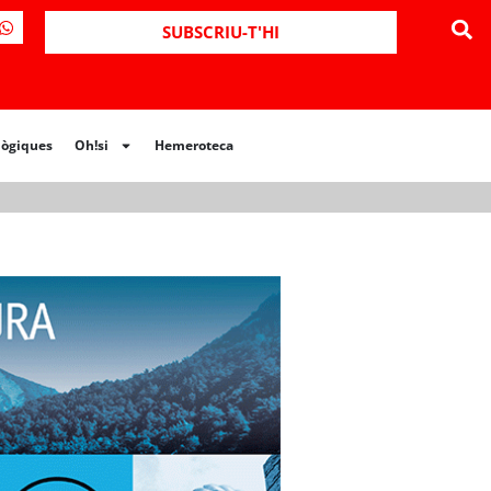
ues
Oh!si
Hemeroteca
SUBSCRIU-T'HI
lògiques
Oh!si
Hemeroteca