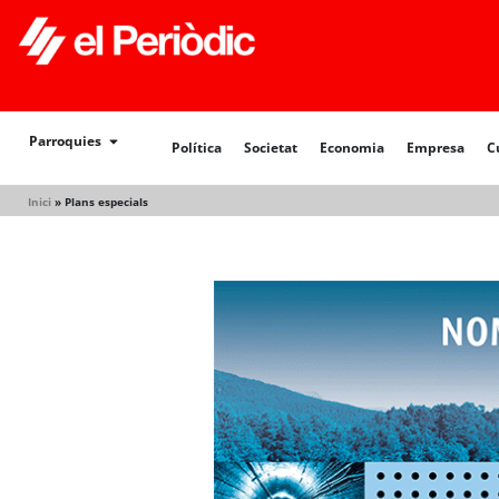
Política
Societat
Economia
Empresa
Cultur
Parroquies
Política
Societat
Economia
Empresa
C
Inici
»
Plans especials