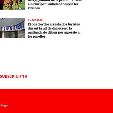
Barça, gaudint de la pretemporada
al Principat i anhelant omplir les
vitrines
Successos
El cos d’ordre arresta dos turistes
durant la nit de dimecres i la
matinada de dijous per agressió a
les parelles
SUBSCRIU-T'HI
 legal