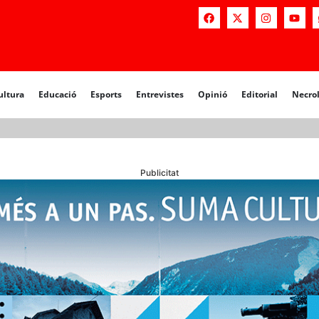
a
Educació
Esports
Entrevistes
Opinió
Editorial
Necrològiq
ultura
Educació
Esports
Entrevistes
Opinió
Editorial
Necro
Publicitat