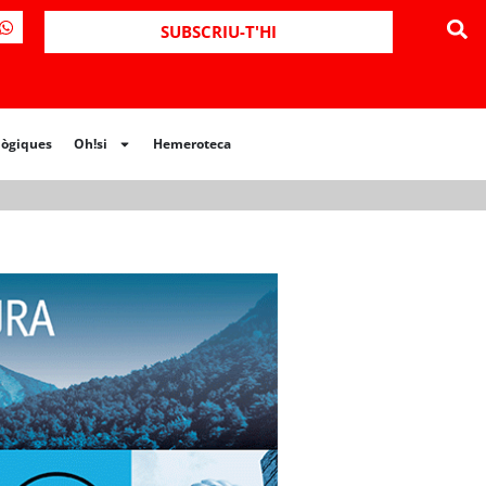
ues
Oh!si
Hemeroteca
SUBSCRIU-T'HI
lògiques
Oh!si
Hemeroteca