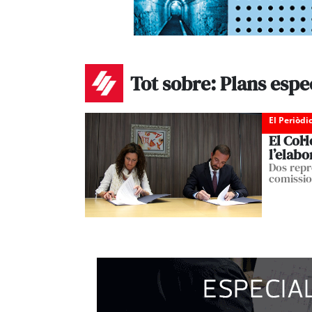
Tot sobre: Plans espe
El Periòdi
El Col·
l’elabo
Dos repr
comissio