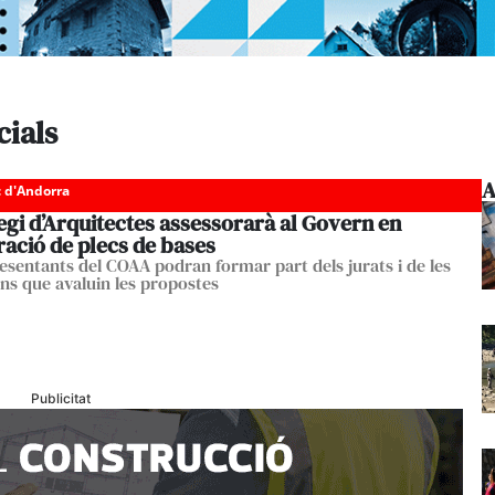
cials
A
c d'Andorra
legi d’Arquitectes assessorarà al Govern en
ració de plecs de bases
esentants del COAA podran formar part dels jurats i de les
ns que avaluin les propostes
Publicitat