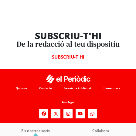
SUBSCRIU-T'HI
De la redacció al teu dispositiu
SUBSCRIU-T'HI
Qui som
Contacte
Serveis de Publicitat
Hemeroteca
Avís legal
Els nostres socis
Col·labora