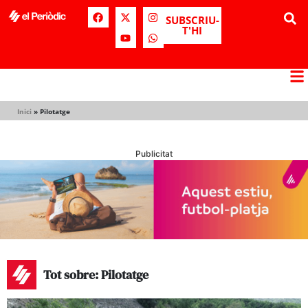
SUBSCRIU-
T'HI
Inici
»
Pilotatge
Publicitat
Tot sobre: Pilotatge