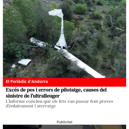
El Periòdic d'Andorra
Excés de pes i errors de pilotatge, causes del
sinistre de l’ultralleuger
L’informe conclou que els fets van passar fent proves
d’enlairament i aterratge
Publicitat