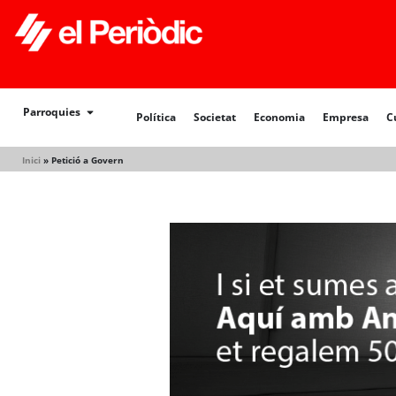
Política
Societat
Economia
Empresa
Cultur
Parroquies
Política
Societat
Economia
Empresa
C
Inici
»
Petició a Govern