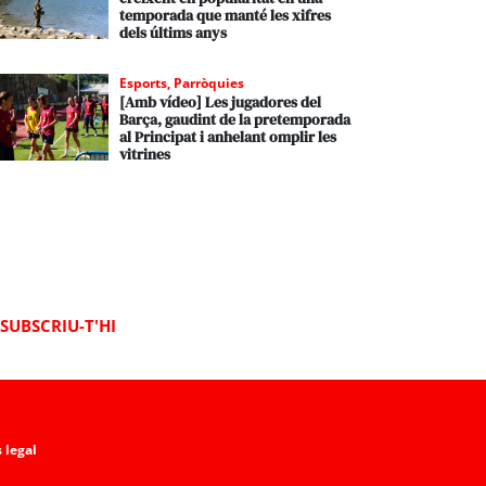
temporada que manté les xifres
dels últims anys
Esports
,
Parròquies
[Amb vídeo] Les jugadores del
Barça, gaudint de la pretemporada
al Principat i anhelant omplir les
vitrines
SUBSCRIU-T'HI
 legal