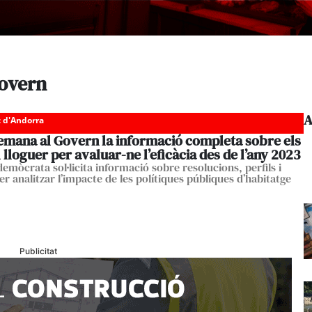
Govern
A
c d'Andorra
emana al Govern la informació completa sobre els
l lloguer per avaluar-ne l’eficàcia des de l’any 2023
demòcrata sol·licita informació sobre resolucions, perfils i
r analitzar l’impacte de les polítiques públiques d’habitatge
Publicitat