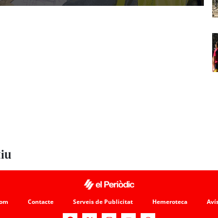
tiu
som
Contacte
Serveis de Publicitat
Hemeroteca
Avís