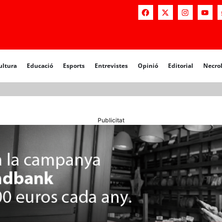
a
Educació
Esports
Entrevistes
Opinió
Editorial
Necrològiq
ultura
Educació
Esports
Entrevistes
Opinió
Editorial
Necro
Publicitat