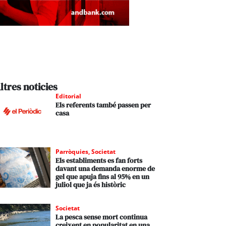
ltres noticies
Editorial
Els referents també passen per
casa
Parròquies
,
Societat
Els establiments es fan forts
davant una demanda enorme de
gel que apuja fins al 95% en un
juliol que ja és històric
Societat
La pesca sense mort continua
creixent en popularitat en una