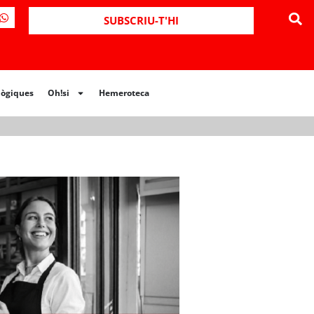
ues
Oh!si
Hemeroteca
SUBSCRIU-T'HI
lògiques
Oh!si
Hemeroteca