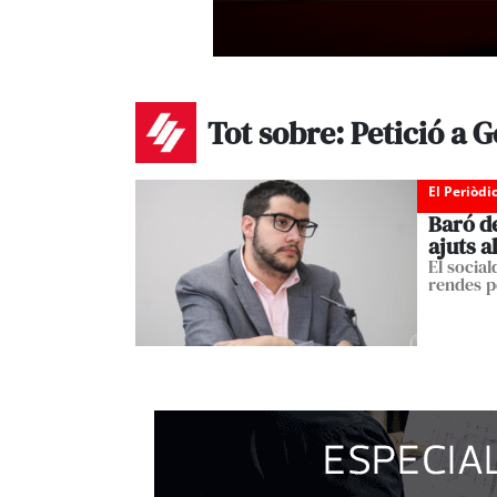
Tot sobre: Petició a 
El Periòdi
Baró d
ajuts a
El social
rendes pe