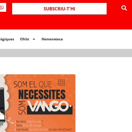
ues
Oh!si
Hemeroteca
SUBSCRIU-T'HI
lògiques
Oh!si
Hemeroteca