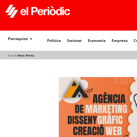
Política
Societat
Economia
Empresa
Cultur
Parroquies
Política
Societat
Economia
Empresa
C
Inici
»
Pere Porta