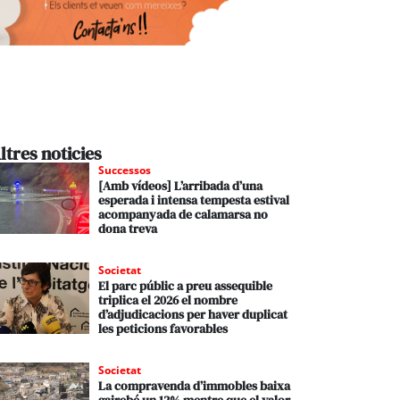
ltres noticies
Successos
[Amb vídeos] L’arribada d’una
esperada i intensa tempesta estival
acompanyada de calamarsa no
dona treva
Societat
El parc públic a preu assequible
triplica el 2026 el nombre
d’adjudicacions per haver duplicat
les peticions favorables
Societat
La compravenda d’immobles baixa