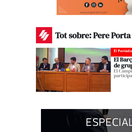
Tot sobre: Pere Porta
El Periòdi
El Barç
de gru
El Campi
particip