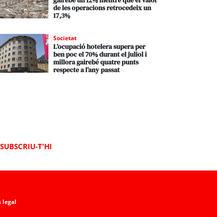
gairebé un 12% mentre que el valor
de les operacions retrocedeix un
17,3%
Societat
L’ocupació hotelera supera per
ben poc el 70% durant el juliol i
millora gairebé quatre punts
respecte a l’any passat
SUBSCRIU-T'HI
 legal