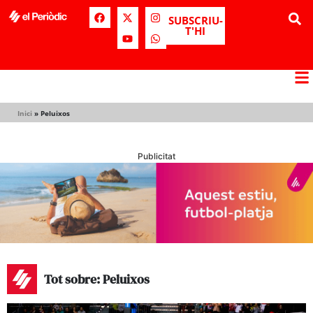
SUBSCRIU-
T'HI
Inici
»
Peluixos
Publicitat
Tot sobre: Peluixos