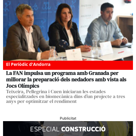
El Periòdic d'Andorra
La FAN impulsa un programa amb Granada per
millorar la preparació dels nedadors amb vista als
Jocs Olímpics
Teixeira, Pellegrina i Cuen iniciaran les estades
especialitzades en biomecànica dins d’un projecte a tres
anys per optimitzar el rendiment
Publicitat