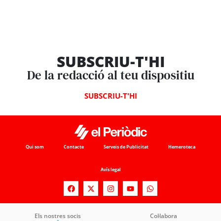
SUBSCRIU-T'HI
De la redacció al teu dispositiu
SUBSCRIU-T'HI
Qui som
Contacte
Serveis de Publicitat
Hemeroteca
Avís legal
Els nostres socis
Col·labora