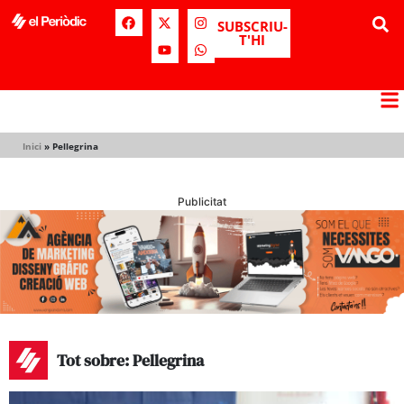
SUBSCRIU-
T'HI
Inici
»
Pellegrina
Publicitat
Tot sobre: Pellegrina