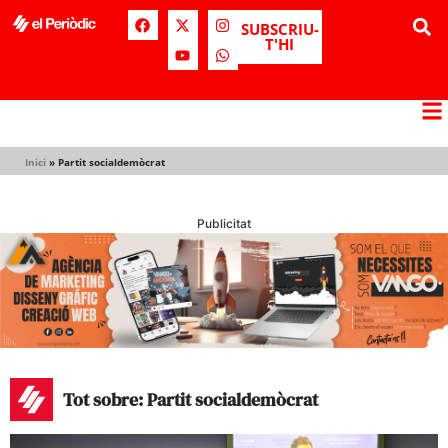
SUBSCRIU-
T'HI
Inici
»
Partit socialdemòcrat
Publicitat
Tot sobre: Partit socialdemòcrat