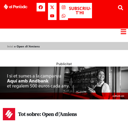
SUBSCRIU-
T'HI
Inici
»
Open d\'Amiens
Publicitat
Tot sobre: Open d\’Amiens