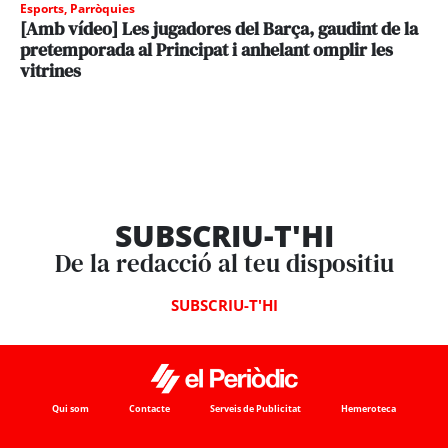
Esports
,
Parròquies
[Amb vídeo] Les jugadores del Barça, gaudint de la
pretemporada al Principat i anhelant omplir les
vitrines
SUBSCRIU-T'HI
De la redacció al teu dispositiu
SUBSCRIU-T'HI
Qui som
Contacte
Serveis de Publicitat
Hemeroteca