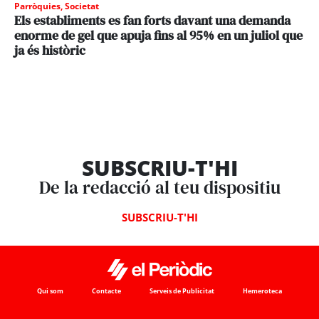
Parròquies
,
Societat
Els establiments es fan forts davant una demanda
enorme de gel que apuja fins al 95% en un juliol que
ja és històric
SUBSCRIU-T'HI
De la redacció al teu dispositiu
SUBSCRIU-T'HI
Qui som
Contacte
Serveis de Publicitat
Hemeroteca