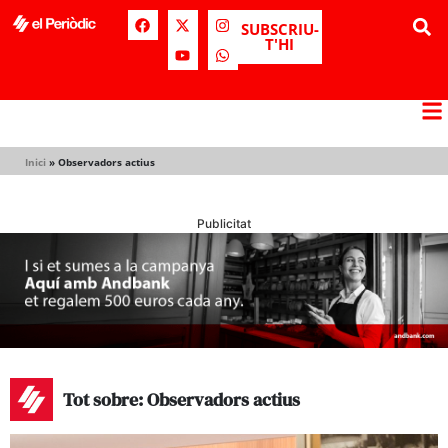
SUBSCRIU-
T'HI
Inici
»
Observadors actius
Publicitat
Tot sobre: Observadors actius