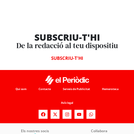
SUBSCRIU-T'HI
De la redacció al teu dispositiu
SUBSCRIU-T'HI
Qui som
Contacte
Serveis de Publicitat
Hemeroteca
Avís legal
Els nostres socis
Col·labora