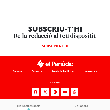
SUBSCRIU-T'HI
De la redacció al teu dispositiu
SUBSCRIU-T'HI
Qui som
Contacte
Serveis de Publicitat
Hemeroteca
Avís legal
Els nostres socis
Col·labora