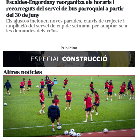
Escaldes-Engordany reorganitza els horaris i
recorreguts del servei de bus parroquial a partir
del 30 de juny
Els ajustos inclouen noves parades, canvis de trajecte i
ampliació del servei de cap de setmana per adaptar-se a
les demandes dels veïns
Publicitat
Altres noticies