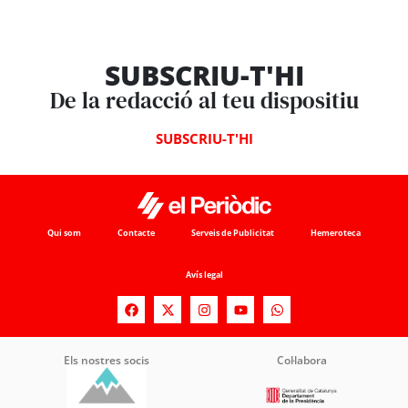
SUBSCRIU-T'HI
De la redacció al teu dispositiu
SUBSCRIU-T'HI
Qui som
Contacte
Serveis de Publicitat
Hemeroteca
Avís legal
Els nostres socis
Col·labora