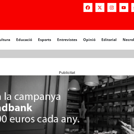
a
Educació
Esports
Entrevistes
Opinió
Editorial
Necrològiq
ultura
Educació
Esports
Entrevistes
Opinió
Editorial
Necro
Publicitat