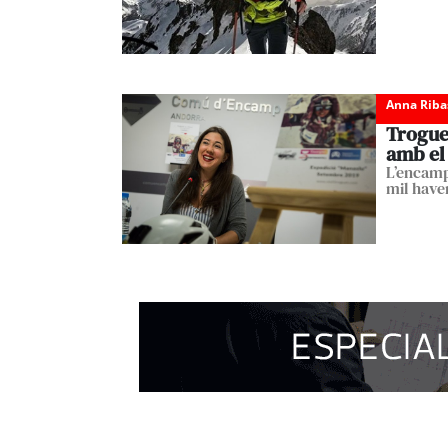
Anna Riba
Troguet
amb el
L’encamp
mil have