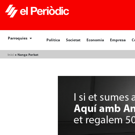
Política
Societat
Economia
Empresa
Cultur
Parroquies
Política
Societat
Economia
Empresa
C
Inici
»
Nanga Parbat