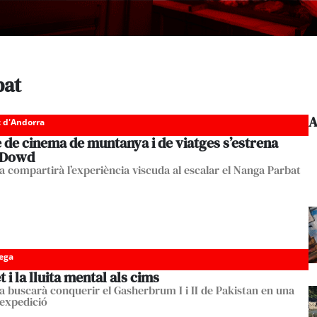
bat
A
c d'Andorra
e de cinema de muntanya i de viatges s’estrena
’Dowd
ta compartirà l’experiència viscuda al escalar el Nanga Parbat
tega
 i la lluita mental als cims
sta buscarà conquerir el Gasherbrum I i II de Pakistan en una
expedició