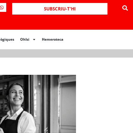
ues
Oh!si
Hemeroteca
SUBSCRIU-T'HI
lògiques
Oh!si
Hemeroteca