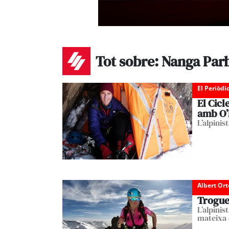
Tot sobre: Nanga Par
El Periòdi
El Cicl
amb O
L’alpinis
Albert Or
Troguet
L’alpini
mateixa 