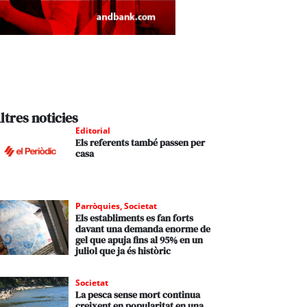
ltres noticies
Editorial
Els referents també passen per
casa
Parròquies
,
Societat
Els establiments es fan forts
davant una demanda enorme de
gel que apuja fins al 95% en un
juliol que ja és històric
Societat
La pesca sense mort continua
creixent en popularitat en una