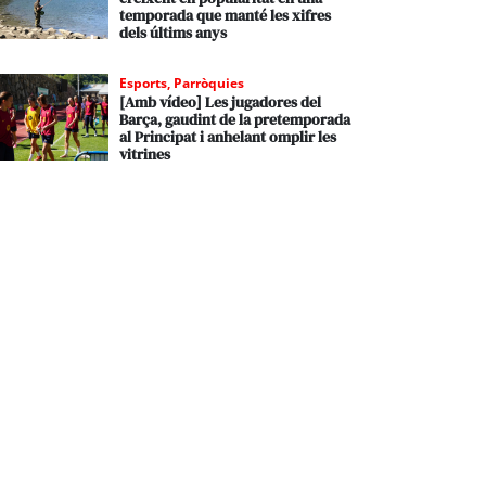
temporada que manté les xifres
dels últims anys
Esports
,
Parròquies
[Amb vídeo] Les jugadores del
Barça, gaudint de la pretemporada
al Principat i anhelant omplir les
vitrines