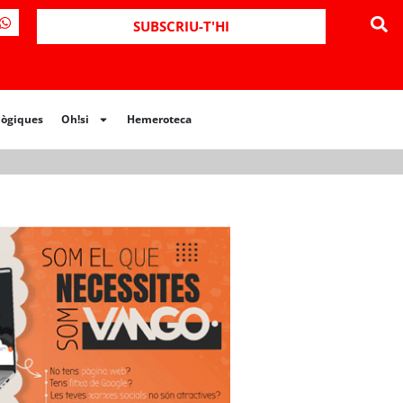
ues
Oh!si
Hemeroteca
SUBSCRIU-T'HI
lògiques
Oh!si
Hemeroteca