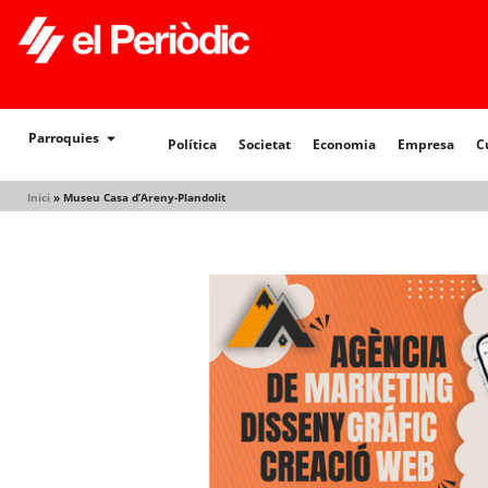
Política
Societat
Economia
Empresa
Cultur
Parroquies
Política
Societat
Economia
Empresa
C
Inici
»
Museu Casa d’Areny-Plandolit