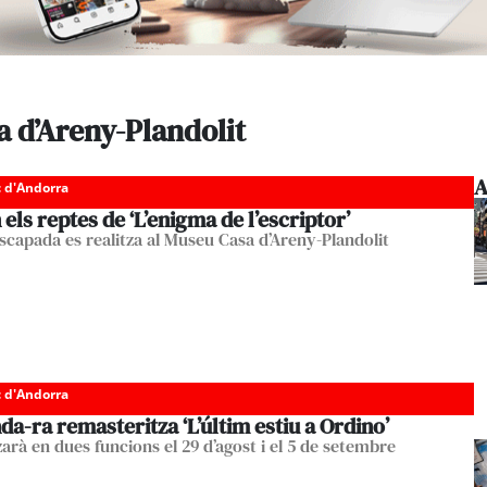
a d’Areny-Plandolit
A
c d'Andorra
els reptes de ‘L’enigma de l’escriptor’
escapada es realitza al Museu Casa d’Areny-Plandolit
c d'Andorra
a-ra remasteritza ‘L’últim estiu a Ordino’
zarà en dues funcions el 29 d’agost i el 5 de setembre