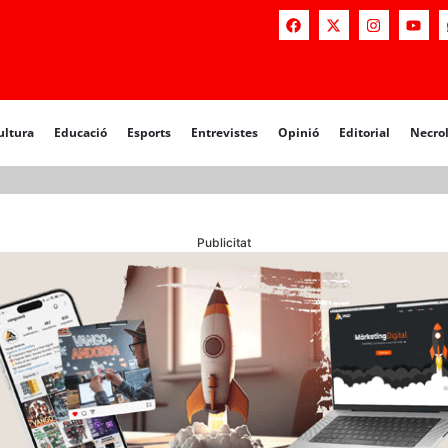
a
Educació
Esports
Entrevistes
Opinió
Editorial
Necrològiq
ultura
Educació
Esports
Entrevistes
Opinió
Editorial
Necro
Publicitat