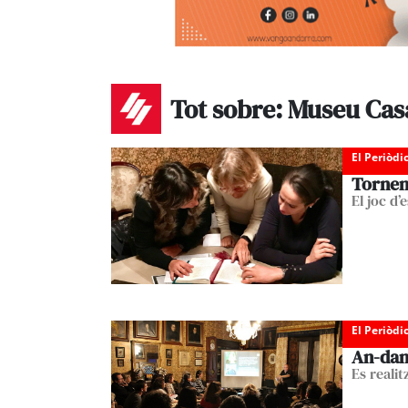
Tot sobre: Museu Cas
El Periòdi
Tornen 
El joc d’
El Periòdi
An-dand
Es realit