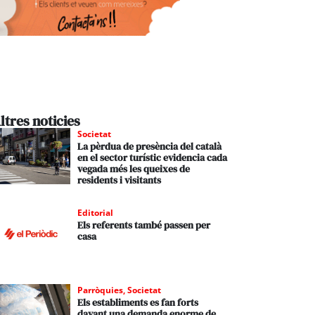
ltres noticies
Societat
La pèrdua de presència del català
en el sector turístic evidencia cada
vegada més les queixes de
residents i visitants
Editorial
Els referents també passen per
casa
Parròquies
,
Societat
Els establiments es fan forts
davant una demanda enorme de