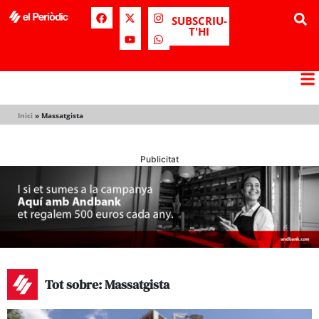
SUBSCRIU-
T'HI
Inici
»
Massatgista
Publicitat
Tot sobre: Massatgista