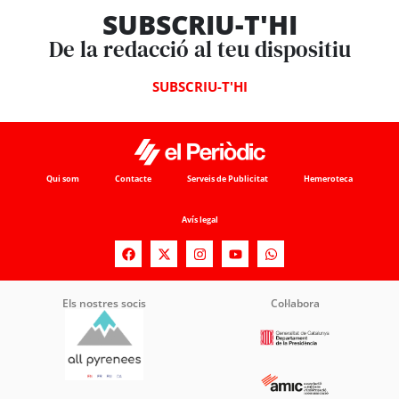
SUBSCRIU-T'HI
De la redacció al teu dispositiu
SUBSCRIU-T'HI
Qui som
Contacte
Serveis de Publicitat
Hemeroteca
Avís legal
Els nostres socis
Col·labora