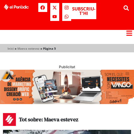
SUBSCRIU-
T'HI
Inici
»
Maeva estevez
»
Pàgina 5
Publicitat
Tot sobre: Maeva estevez