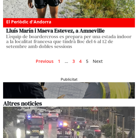
El Periòdic d'Andorra
Lluís Marín i Maeva Estevez, a Amneville
L’equip de boardercross es prepara per una estada indoor
a la localitat francesa que tindrà lloc del 6 al 12 de
setembre amb dobles sessions
Previous
1
…
3
4
5
Next
Publicitat
Altres noticies