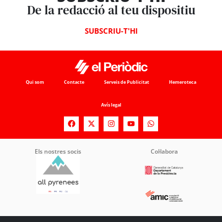
De la redacció al teu dispositiu
SUBSCRIU-T'HI
Qui som
Contacte
Serveis de Publicitat
Hemeroteca
Avís legal
Els nostres socis
Col·labora