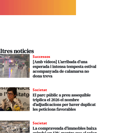
ltres noticies
Successos
[Amb vídeos] L’arribada d’una
esperada i intensa tempesta estival
acompanyada de calamarsa no
dona treva
Societat
El parc públic a preu assequible
triplica el 2026 el nombre
d’adjudicacions per haver duplicat
les peticions favorables
Societat
La compravenda d’immobles baixa