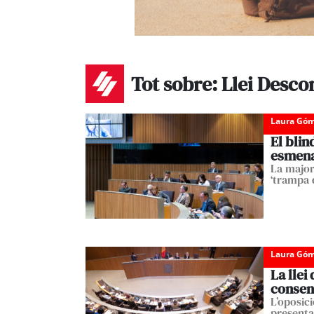
Tot sobre: Llei Desco
Laura Góm
El blin
esmena
La majori
‘trampa d
Laura Góm
La llei
consen
L’oposici
presentad