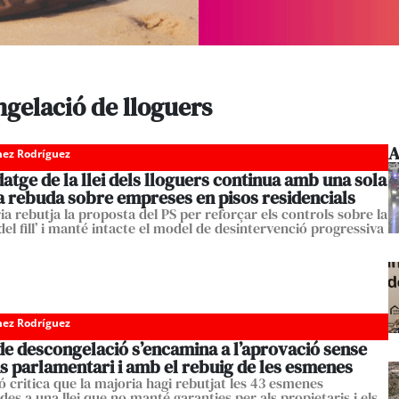
ngelació de lloguers
A
ez Rodríguez
datge de la llei dels lloguers continua amb una sola
 rebuda sobre empreses en pisos residencials
a rebutja la proposta del PS per reforçar els controls sobre la
el fill’ i manté intacte el model de desintervenció progressiva
ez Rodríguez
 de descongelació s’encamina a l’aprovació sense
s parlamentari i amb el rebuig de les esmenes
ó critica que la majoria hagi rebutjat les 43 esmenes
es a una llei que no manté garanties per als propietaris i els