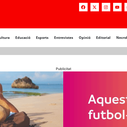
a
Educació
Esports
Entrevistes
Opinió
Editorial
Necrològiq
ultura
Educació
Esports
Entrevistes
Opinió
Editorial
Necro
Publicitat