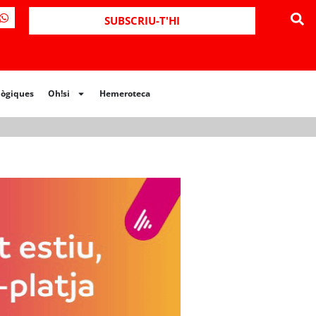
ues
Oh!si
Hemeroteca
SUBSCRIU-T'HI
lògiques
Oh!si
Hemeroteca