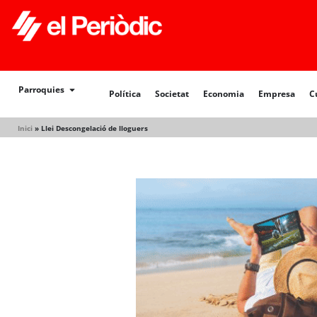
Política
Societat
Economia
Empresa
Cultur
Parroquies
Política
Societat
Economia
Empresa
C
Inici
»
Llei Descongelació de lloguers