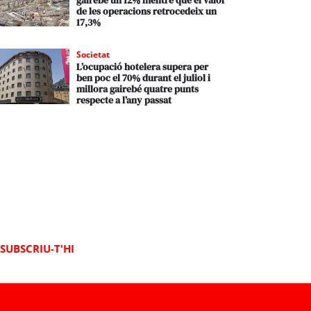
gairebé un 12% mentre que el valor
de les operacions retrocedeix un
17,3%
Societat
L’ocupació hotelera supera per
ben poc el 70% durant el juliol i
millora gairebé quatre punts
respecte a l’any passat
SUBSCRIU-T'HI