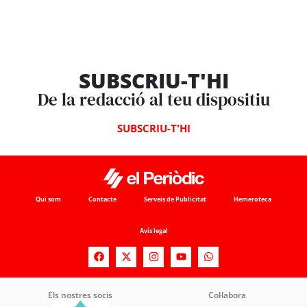
SUBSCRIU-T'HI
De la redacció al teu dispositiu
SUBSCRIU-T'HI
Qui som
Contacte
Serveis de Publicitat
Hemeroteca
Avís legal
Els nostres socis
Col·labora