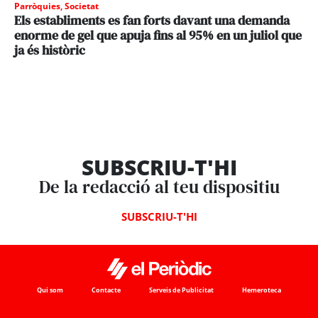
Parròquies
,
Societat
Els establiments es fan forts davant una demanda
enorme de gel que apuja fins al 95% en un juliol que
ja és històric
SUBSCRIU-T'HI
De la redacció al teu dispositiu
SUBSCRIU-T'HI
Qui som
Contacte
Serveis de Publicitat
Hemeroteca