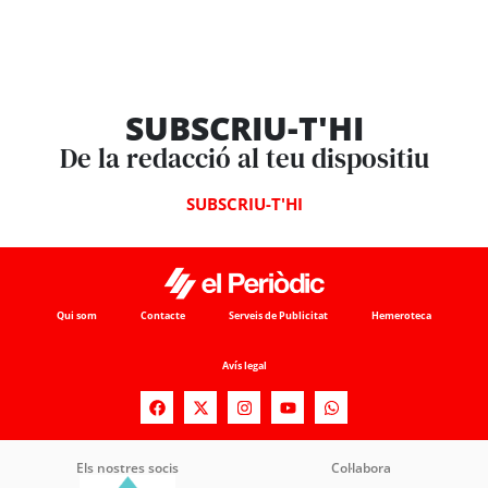
SUBSCRIU-T'HI
De la redacció al teu dispositiu
SUBSCRIU-T'HI
Qui som
Contacte
Serveis de Publicitat
Hemeroteca
Avís legal
Els nostres socis
Col·labora