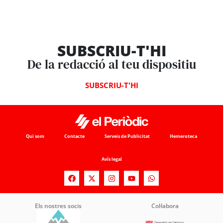
SUBSCRIU-T'HI
De la redacció al teu dispositiu
SUBSCRIU-T'HI
Qui som
Contacte
Serveis de Publicitat
Hemeroteca
Avís legal
Els nostres socis
Col·labora