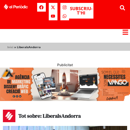
SUBSCRIU-
T'HI
Inici
»
LiberalsAndorra
Publicitat
Tot sobre: LiberalsAndorra