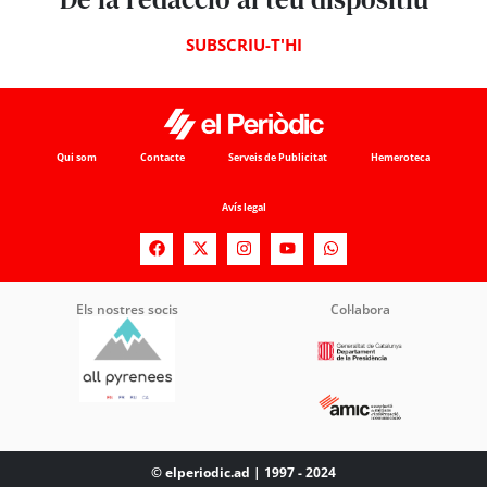
SUBSCRIU-T'HI
Qui som
Contacte
Serveis de Publicitat
Hemeroteca
Avís legal
Els nostres socis
Col·labora
© elperiodic.ad | 1997 - 2024