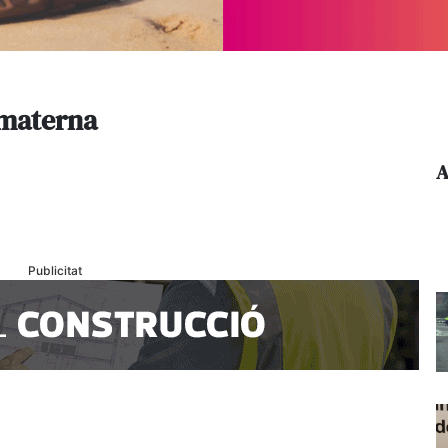
 materna
A
Publicitat