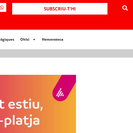
ues
Oh!si
Hemeroteca
SUBSCRIU-T'HI
lògiques
Oh!si
Hemeroteca