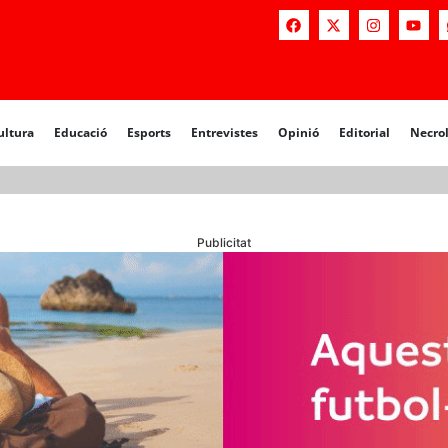
a
Educació
Esports
Entrevistes
Opinió
Editorial
Necrològiq
ultura
Educació
Esports
Entrevistes
Opinió
Editorial
Necro
Publicitat