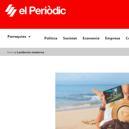
Política
Societat
Economia
Empresa
Cultur
Parroquies
Política
Societat
Economia
Empresa
C
Inici
»
Lactància materna