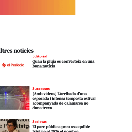
ltres noticies
Editorial
Quan la pluja es converteix en una
bona notícia
Successos
[Amb vídeos] L’arribada d’una
esperada i intensa tempesta estival
acompanyada de calamarsa no
dona treva
Societat
El parc públic a preu assequible
triplica el 2026 el nombre