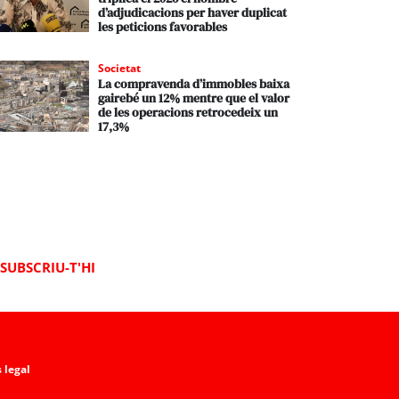
d’adjudicacions per haver duplicat
les peticions favorables
Societat
La compravenda d’immobles baixa
gairebé un 12% mentre que el valor
de les operacions retrocedeix un
17,3%
SUBSCRIU-T'HI
 legal