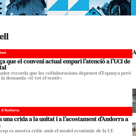
ell
A
eban
a que el conveni actual empari l’atenció a l’UCI de
tal
ador recorda que les col·laboracions depenen d’Espanya però
 la demanda «té tot el sentit»
c d'Andorra
a una crida a la unitat i a l’acostament d’Andorra a
a
ncep es mostra crític amb el model econòmic de la UE