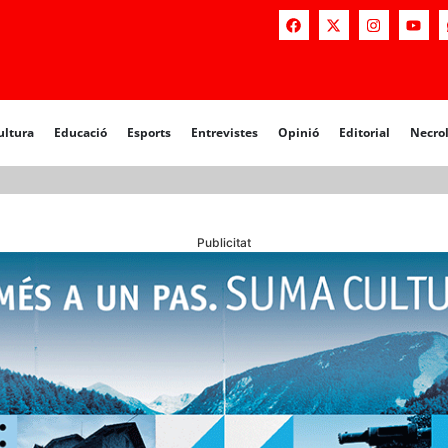
a
Educació
Esports
Entrevistes
Opinió
Editorial
Necrològiq
ultura
Educació
Esports
Entrevistes
Opinió
Editorial
Necro
Publicitat