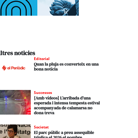
ltres noticies
Editorial
Quan la pluja es converteix en una
bona notícia
Successos
[Amb vídeos] L’arribada d’una
esperada i intensa tempesta estival
acompanyada de calamarsa no
dona treva
Societat
El parc públic a preu assequible
triplica el 2026 el nombre