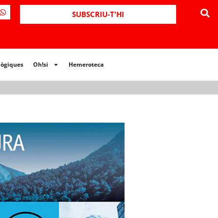
ues
Oh!si
Hemeroteca
SUBSCRIU-T'HI
lògiques
Oh!si
Hemeroteca