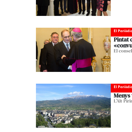
El Periòdi
Pintat
«convu
El consel
El Periòdi
Menys v
L’Alt Pir