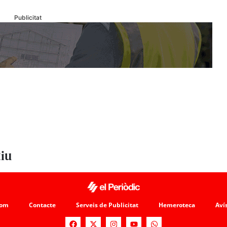
Publicitat
tiu
som
Contacte
Serveis de Publicitat
Hemeroteca
Avís