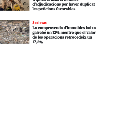
d’adjudicacions per haver duplicat
les peticions favorables
Societat
La compravenda d’immobles baixa
gairebé un 12% mentre que el valor
de les operacions retrocedeix un
17,3%