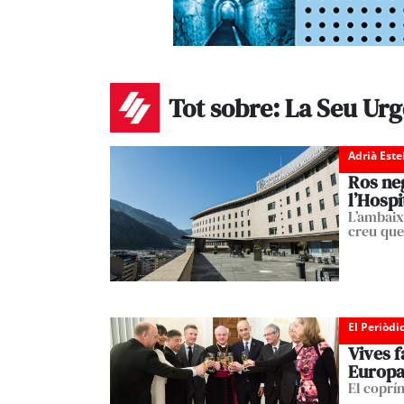
Tot sobre: La Seu Urg
Adrià Est
Ros neg
l’Hospi
L’ambaix
creu que
El Periòdi
Vives f
Europ
El coprí