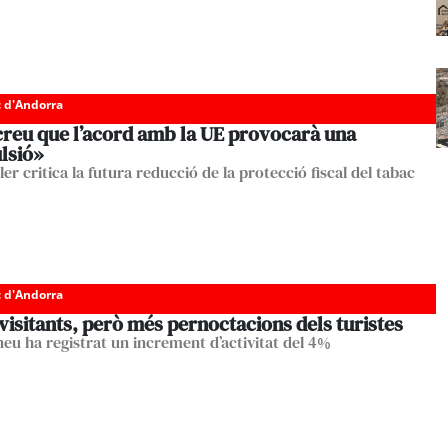
c d'Andorra
 creu que l’acord amb la UE provocarà una
lsió»
ler critica la futura reducció de la protecció fiscal del tabac
c d'Andorra
isitants, però més pernoctacions dels turistes
ineu ha registrat un increment d’activitat del 4%