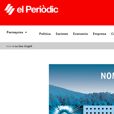
Política
Societat
Economia
Empresa
Cultur
Parroquies
Política
Societat
Economia
Empresa
C
Inici
»
La Seu Urgell