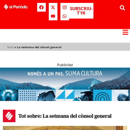
SUBSCRIU-
T'HI
Inici
»
La setmana del cònsol general
Publicitat
Tot sobre: La setmana del cònsol general