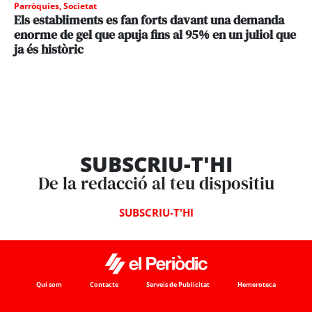
Parròquies
,
Societat
Els establiments es fan forts davant una demanda
enorme de gel que apuja fins al 95% en un juliol que
ja és històric
SUBSCRIU-T'HI
De la redacció al teu dispositiu
SUBSCRIU-T'HI
Qui som
Contacte
Serveis de Publicitat
Hemeroteca