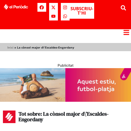
SUBSCRIU-
T'HI
Inici
»
La cònsol major d\'Escaldes-Engordany
Publicitat
Tot sobre: La cònsol major d\’Escaldes-
Engordany