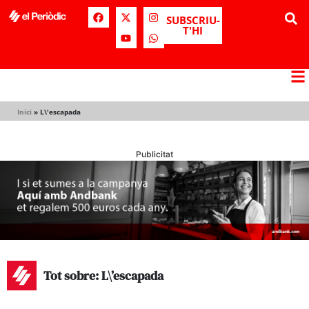
SUBSCRIU-
T'HI
Inici
»
L\'escapada
Publicitat
Tot sobre: L\’escapada