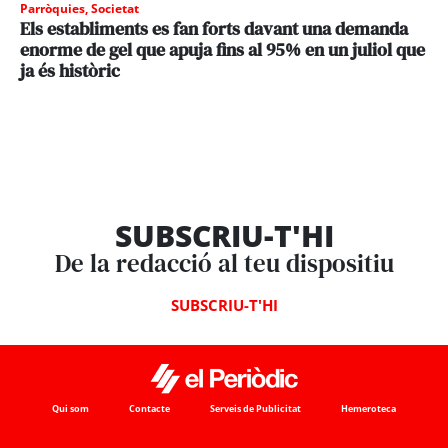
Parròquies
,
Societat
Els establiments es fan forts davant una demanda
enorme de gel que apuja fins al 95% en un juliol que
ja és històric
SUBSCRIU-T'HI
De la redacció al teu dispositiu
SUBSCRIU-T'HI
Qui som
Contacte
Serveis de Publicitat
Hemeroteca