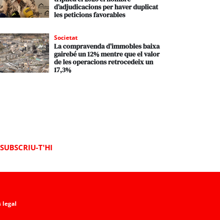
d’adjudicacions per haver duplicat
les peticions favorables
Societat
La compravenda d’immobles baixa
gairebé un 12% mentre que el valor
de les operacions retrocedeix un
17,3%
SUBSCRIU-T'HI
 legal