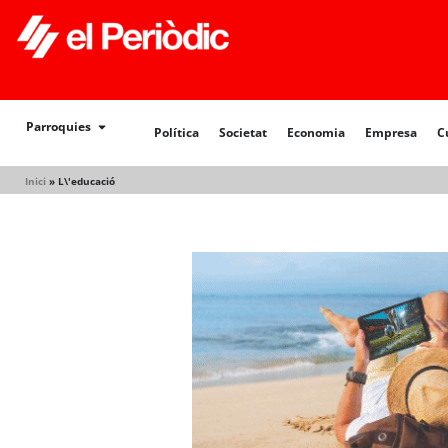
Política
Societat
Economia
Empresa
Cultur
Parroquies
Política
Societat
Economia
Empresa
C
Inici
»
L\'educació