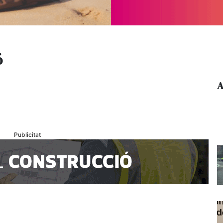
ó
A
Publicitat