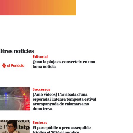
ltres noticies
Editorial
Quan la pluja es converteix en una
bona notícia
Successos
[Amb vídeos] L’arribada d’una
esperada i intensa tempesta estival
acompanyada de calamarsa no
dona treva
Societat
El parc públic a preu assequible
triplica el 2026 el nombre