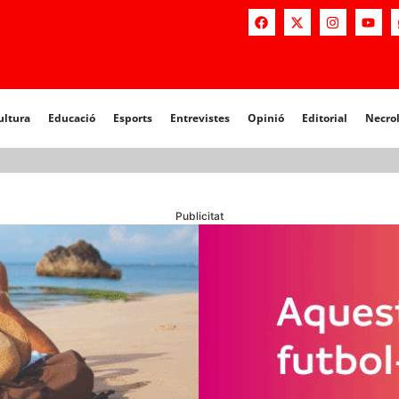
a
Educació
Esports
Entrevistes
Opinió
Editorial
Necrològiq
ultura
Educació
Esports
Entrevistes
Opinió
Editorial
Necro
Publicitat