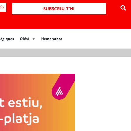
ues
Oh!si
Hemeroteca
SUBSCRIU-T'HI
lògiques
Oh!si
Hemeroteca