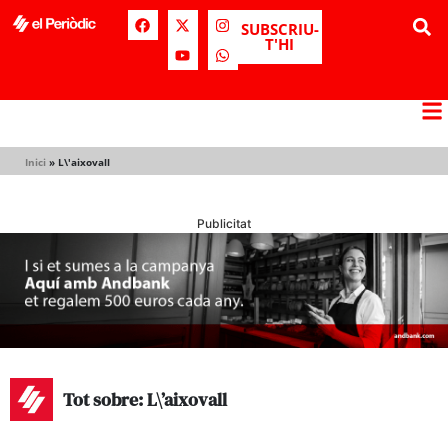
SUBSCRIU-
T'HI
Inici
»
L\'aixovall
Publicitat
Tot sobre: L\’aixovall