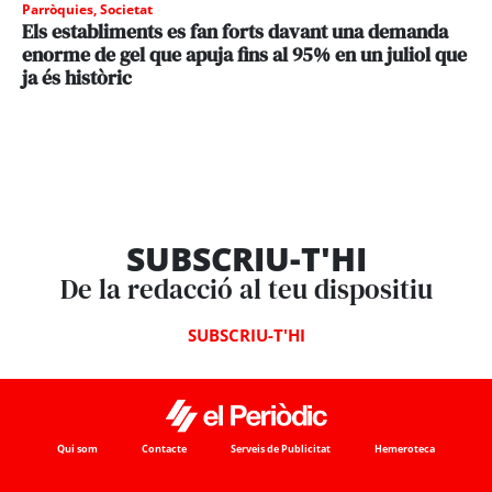
Parròquies
,
Societat
Els establiments es fan forts davant una demanda
enorme de gel que apuja fins al 95% en un juliol que
ja és històric
SUBSCRIU-T'HI
De la redacció al teu dispositiu
SUBSCRIU-T'HI
Qui som
Contacte
Serveis de Publicitat
Hemeroteca