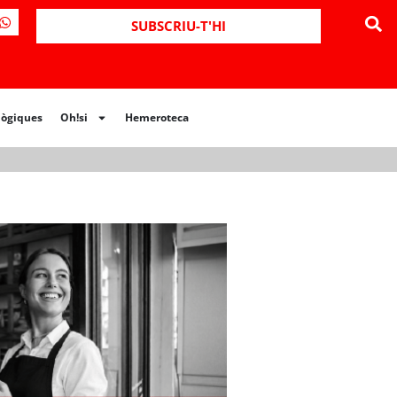
ues
Oh!si
Hemeroteca
SUBSCRIU-T'HI
lògiques
Oh!si
Hemeroteca