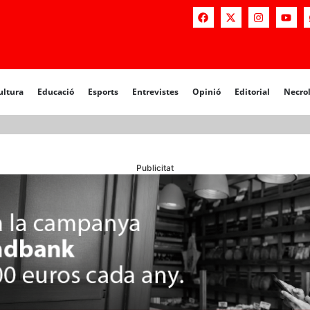
a
Educació
Esports
Entrevistes
Opinió
Editorial
Necrològiq
ultura
Educació
Esports
Entrevistes
Opinió
Editorial
Necro
Publicitat