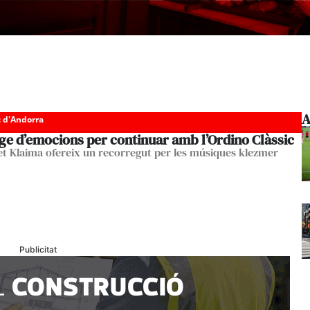
A
c d'Andorra
ge d’emocions per continuar amb l’Ordino Clàssic
et Klaima ofereix un recorregut per les músiques klezmer
Publicitat