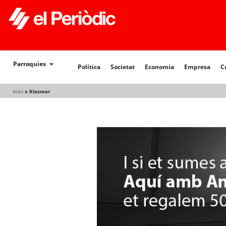
Política
Societat
Economia
Empresa
Cultur
Parroquies
Política
Societat
Economia
Empresa
C
Inici
»
Klezmer