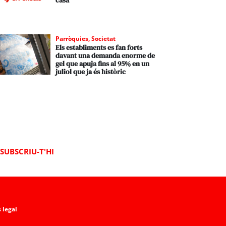
casa
Parròquies
,
Societat
Els establiments es fan forts
davant una demanda enorme de
gel que apuja fins al 95% en un
juliol que ja és històric
SUBSCRIU-T'HI
 legal