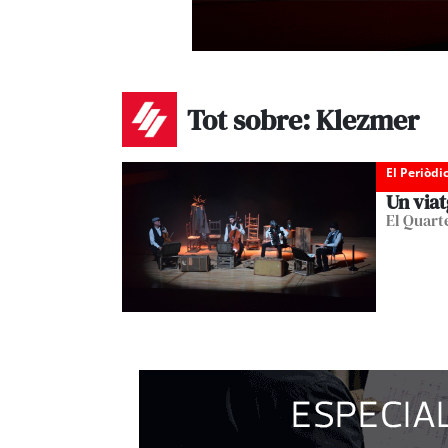
Tot sobre: Klezmer
El Periòdi
Un viat
El Quart