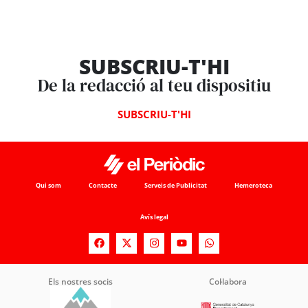
SUBSCRIU-T'HI
De la redacció al teu dispositiu
SUBSCRIU-T'HI
Qui som
Contacte
Serveis de Publicitat
Hemeroteca
Avís legal
Els nostres socis
Col·labora