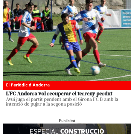
El Periòdic d'Andorra
L’FC Andorra vol recuperar el terreny perdut
Avui juga el partit pendent amb el Girona FC B amb la
intenció de pujar a la segona posició
Publicitat