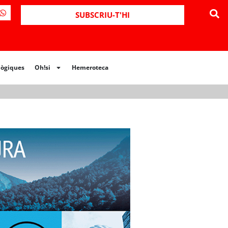
ues
Oh!si
Hemeroteca
SUBSCRIU-T'HI
lògiques
Oh!si
Hemeroteca