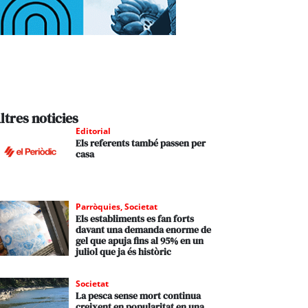
ltres noticies
Editorial
Els referents també passen per
casa
Parròquies
,
Societat
Els establiments es fan forts
davant una demanda enorme de
gel que apuja fins al 95% en un
juliol que ja és històric
Societat
La pesca sense mort continua
creixent en popularitat en una