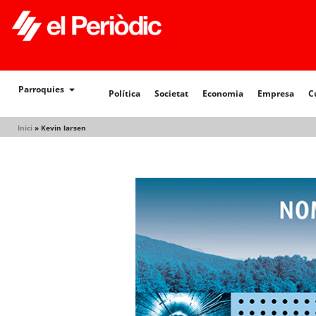
Política
Societat
Economia
Empresa
Cultur
Parroquies
Política
Societat
Economia
Empresa
C
Inici
»
Kevin larsen