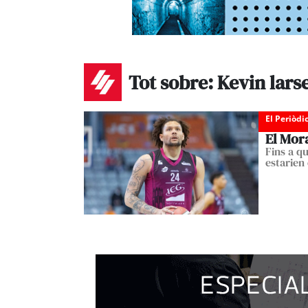
Tot sobre: Kevin lars
El Periòdi
El Mora
Fins a qu
estarien 