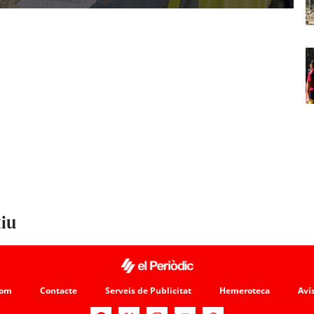
tiu
som
Contacte
Serveis de Publicitat
Hemeroteca
Avís