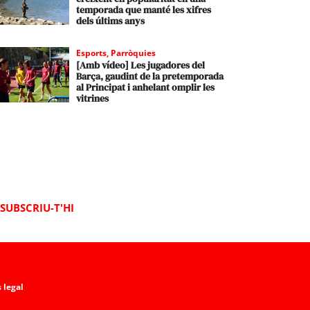
temporada que manté les xifres
dels últims anys
Esports
,
Parròquies
[Amb vídeo] Les jugadores del
Barça, gaudint de la pretemporada
al Principat i anhelant omplir les
vitrines
SUBSCRIU-T'HI
 legal