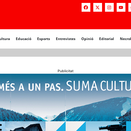
a
Educació
Esports
Entrevistes
Opinió
Editorial
Necrològiq
ultura
Educació
Esports
Entrevistes
Opinió
Editorial
Necro
Publicitat