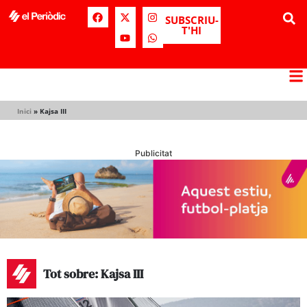
SUBSCRIU-
T'HI
Inici
»
Kajsa III
Publicitat
Tot sobre: Kajsa III