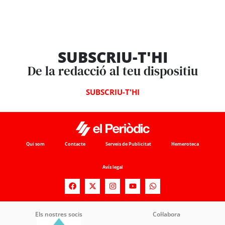
SUBSCRIU-T'HI
De la redacció al teu dispositiu
SUBSCRIU-T'HI
Qui som
Contacte
Serveis de Publicitat
Hemeroteca
Avís legal
Els nostres socis
Col·labora